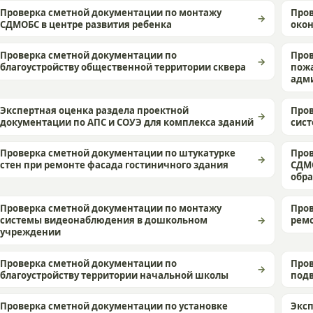
Проверка сметной документации по монтажу
Пров
СДМОБС в центре развития ребенка
окон
Проверка сметной документации по
Пров
благоустройству общественной территории сквера
пож
адм
Экспертная оценка раздела проектной
Пров
документации по АПС и СОУЭ для комплекса зданий
сис
Проверка сметной документации по штукатурке
Пров
стен при ремонте фасада гостиничного здания
СДМ
обр
Проверка сметной документации по монтажу
Пров
системы видеонаблюдения в дошкольном
рем
учреждении
Проверка сметной документации по
Пров
благоустройству территории начальной школы
под
Проверка сметной документации по установке
Эксп