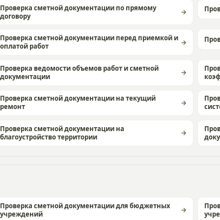
Проверка сметной документации по прямому
Пров
договору
Проверка сметной документации перед приемкой и
Пров
оплатой работ
Проверка ведомости объемов работ и сметной
Про
документации
коэ
Проверка сметной документации на текущий
Про
ремонт
сис
Проверка сметной документации на
Пров
благоустройство территории
док
Проверка сметной документации для бюджетных
Пров
учреждений
учр